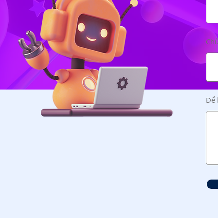
Chủ
Để l