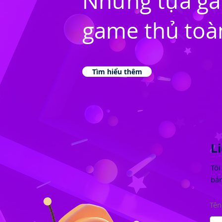
Những tựa g
game thủ toàn
Tìm hiểu thêm
L
Tôi
bản
Tên