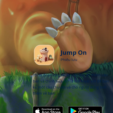
Jump On
Phiêu lưu
Tôi là đoạn văn. Nhấp vào đây để thêm văn
bản và chỉnh sửa. Tôi là nơi tuyệt vời để bạn
kể một câu chuyện và cho người dùng biết
thêm về bạn.