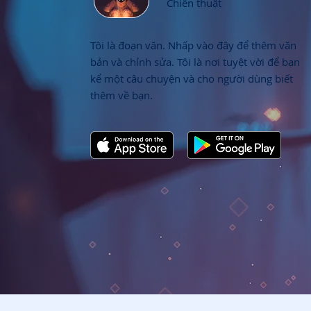
Chiến thuật
Tôi là đoạn văn. Nhấp vào đây để thêm văn
bản và chỉnh sửa. Tôi là nơi tuyệt vời để bạn
kể một câu chuyện và cho người dùng biết
thêm về bạn.